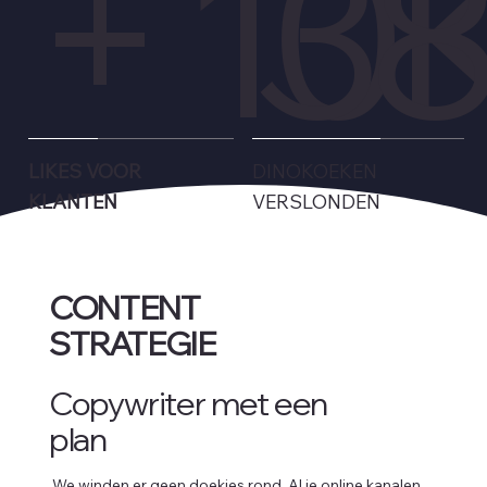
+ 10
3
LIKES VOOR
DINOKOEKEN
KLANTEN
VERSLONDEN
CONTENT
STRATEGIE
Copywriter met een
plan
We winden er geen doekjes rond. Al je online kanalen