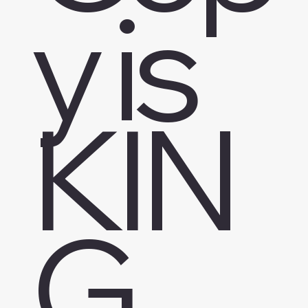
y is
KIN
G