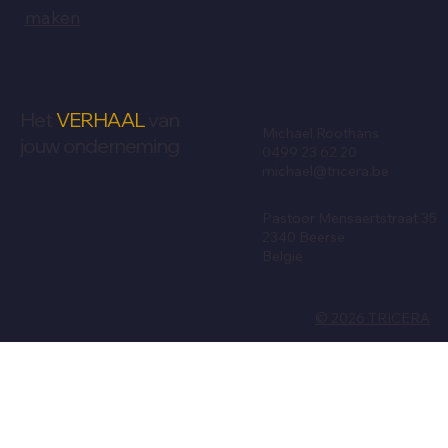
maken
Het
VERHAAL
van
Michael Roothans
jouw onderneming
0499 23 62 20
michael@tricera.be
Pastoor Mensaertstraat 35
2340 Beerse
België
© 2026 TRICERA