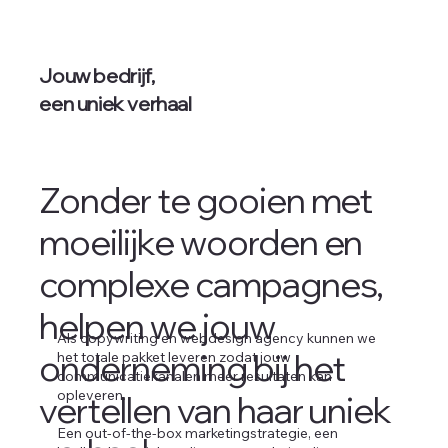
Jouw bedrijf,
een uniek verhaal
Zonder te gooien met
moeilijke woorden en
complexe campagnes,
helpen we jouw
Als copywriting en webdesign agency kunnen we
onderneming bij het
het totale pakket leveren zodat jouw
communicatiekanalen meer resultaten kan
opleveren.
vertellen van haar uniek
Een out-of-the-box marketingstrategie, een