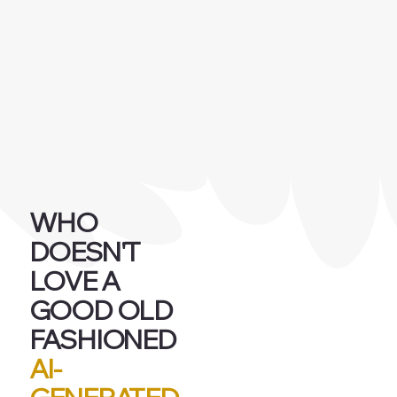
WHO
DOESN'T
LOVE A
GOOD OLD
FASHIONED
AI-