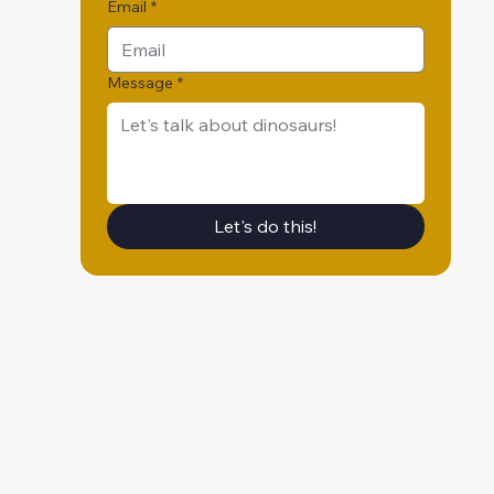
Email
*
Message
*
Let's do this!