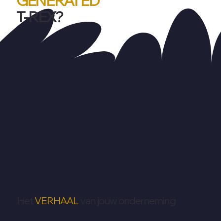
GENERATED
T-REX?
Het
VERHAAL
van jouw onderneming