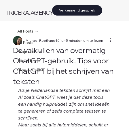
Verkennend gesprek
TRICERA. AGENCY
All Posts
Michael Roothans
16 jun
5 minuten om te lezen
All Posts
De valkuilen van overmatig
Project case
ChatGPT-gebruik. Tips voor
Tips & tricks
ChatGPT bij het schrijven van
About Tricera
teksten
Als je Nederlandse teksten schrijft met een 
AI zoals ChatGPT, weet je dat deze tools 
een handig hulpmiddel  zijn om snel ideeën 
te genereren of zelfs complete teksten te 
schrijven. 
Maar zoals bij alle hulpmiddelen, schuilt er 