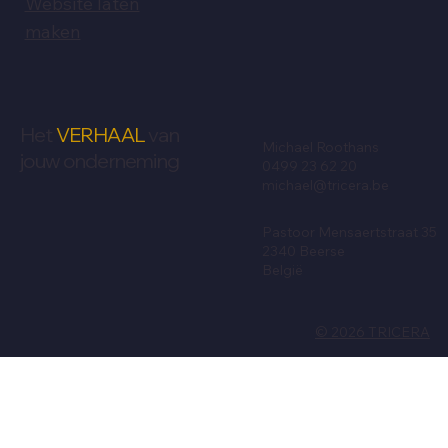
Website laten
maken
Het
VERHAAL
van
Michael Roothans
jouw onderneming
0499 23 62 20
michael@tricera.be
Pastoor Mensaertstraat 35
2340 Beerse
België
© 2026 TRICERA