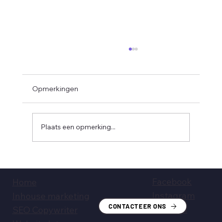
Opmerkingen
Plaats een opmerking...
30 Prompts voor SEO-Copywriting met
ChatGPT
Facebook
Home
Instagram
Inhouse marketing
CONTACTEER ONS
LinkedIn
SEO Copywriter